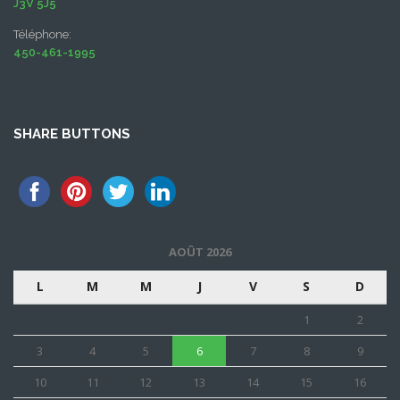
J3V 5J5
Téléphone:
450-461-1995
SHARE BUTTONS
AOÛT 2026
L
M
M
J
V
S
D
1
2
3
4
5
6
7
8
9
10
11
12
13
14
15
16