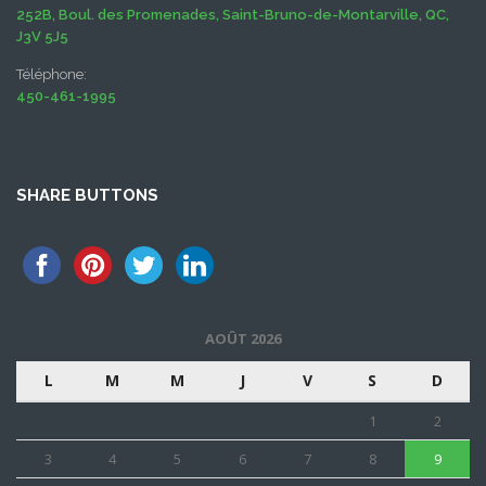
252B, Boul. des Promenades, Saint-Bruno-de-Montarville, QC,
J3V 5J5
Téléphone:
450-461-1995
SHARE BUTTONS
AOÛT 2026
L
M
M
J
V
S
D
1
2
3
4
5
6
7
8
9