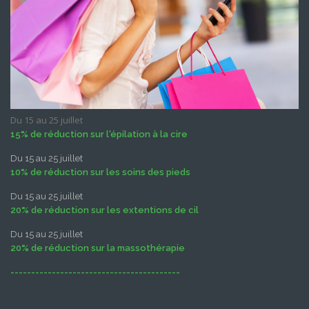
Du 15 au 25 juillet
15% de réduction sur l'épilation à la cire
Du 15 au 25 juillet
10% de réduction sur les soins des pieds
Du 15 au 25 juillet
20% de réduction sur les extentions de cil
Du 15 au 25 juillet
20% de réduction sur la massothérapie
-----------------------------------------