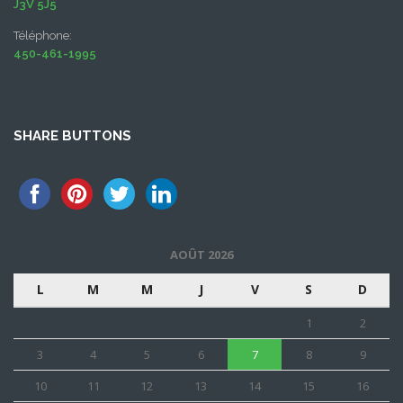
J3V 5J5
Téléphone:
450-461-1995
SHARE BUTTONS
AOÛT 2026
L
M
M
J
V
S
D
1
2
3
4
5
6
7
8
9
10
11
12
13
14
15
16