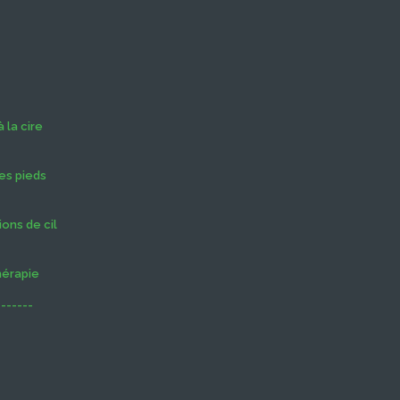
 la cire
es pieds
ons de cil
hérapie
-------