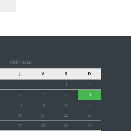
AOÛT 2026
J
V
S
D
1
2
6
7
8
9
13
14
15
16
20
21
22
23
27
28
29
30