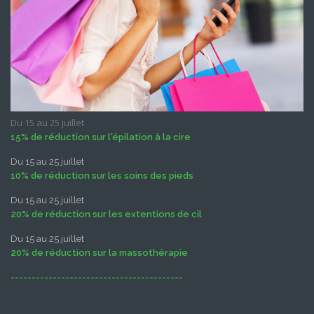
Du 15 au 25 juillet
15% de réduction sur l'épilation à la cire
Du 15 au 25 juillet
10% de réduction sur les soins des pieds
Du 15 au 25 juillet
20% de réduction sur les extentions de cil
Du 15 au 25 juillet
20% de réduction sur la massothérapie
-----------------------------------------