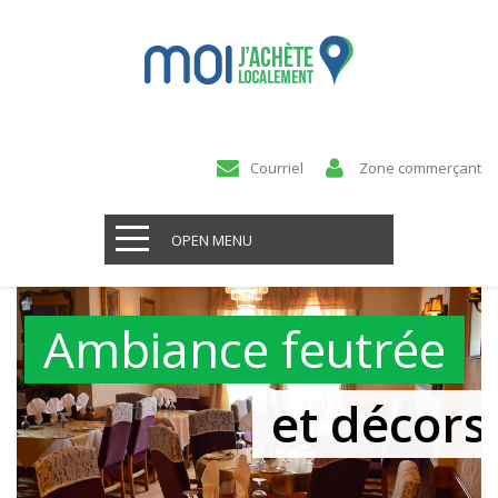
Courriel
Zone commerçant
OPEN MENU
Ambiance feutrée
et décors