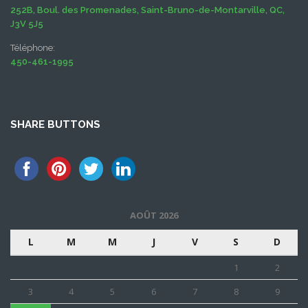
252B, Boul. des Promenades, Saint-Bruno-de-Montarville, QC,
J3V 5J5
Téléphone:
450-461-1995
SHARE BUTTONS
AOÛT 2026
L
M
M
J
V
S
D
1
2
3
4
5
6
7
8
9