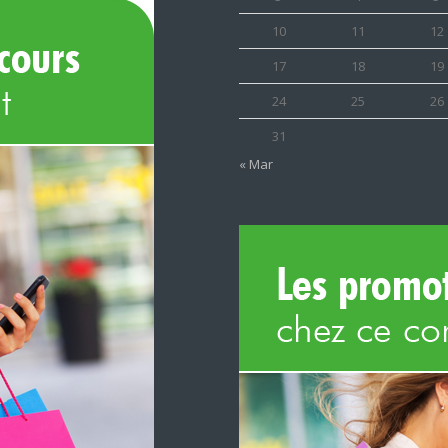
10
11
12
17
18
19
24
25
26
31
« Mar