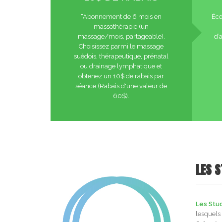
“Abonnement de 6 mois en
Éco
massothérapie (un
massage/mois, partageable).
d’
Choisissez parmi le massage
suédois, thérapeutique, prénatal
ou drainage lymphatique et
obtenez un 10$ de rabais par
séance (Rabais d'une valeur de
60$).
LES S
Les Stud
lesquels