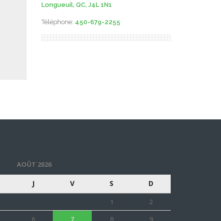
Longueuil, QC, J4L 1N1
Téléphone:
450-679-2255
AOÛT 2026
J
V
S
D
1
2
6
7
8
9