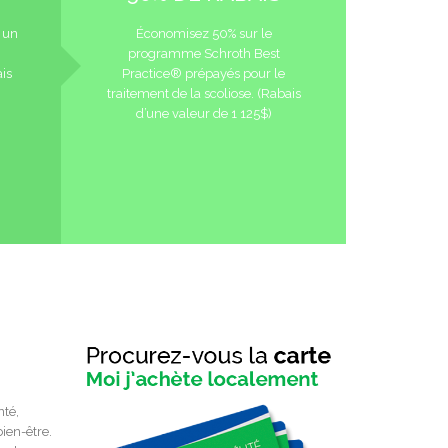
 un
Économisez 50% sur le
programme Schroth Best
is
Practice® prépayés pour le
traitement de la scoliose. (Rabais
d’une valeur de 1 125$)
nté,
ien-être.