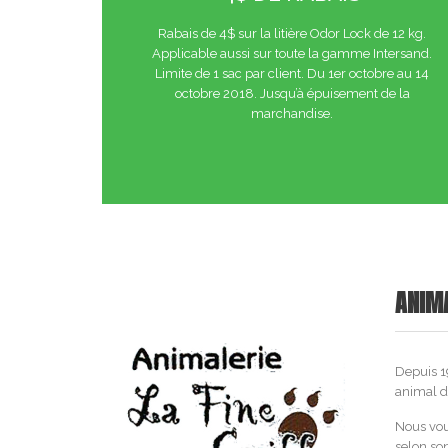
Rabais de 4$ sur la litière Odor Lock de 12 kg.
Applicable aussi sur toute la gamme Intersand.
Limite de 1 sac par client. Du 1er octobre au 14
octobre 2018. Jusqu’à épuisement de la
marchandise.
ANIMA
Depuis 19
animal 
Nous vou
selon son