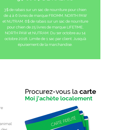
3$ de rabais sur un sac de nourriture pour chien
de 4 à 6 livres de marque FROMM, NORTH PAW
et NUTRAM. 6$ de rabais sur un sac de nourriture
pour chien de 25 livres de marque LIFETIME,
NORTH PAW et NUTRAM. Du 1er octobre au 14
octobre 2018. Limite de 1 sac par client. Jusqu’à
épuisement de la marchandise.
re
 animal
t des