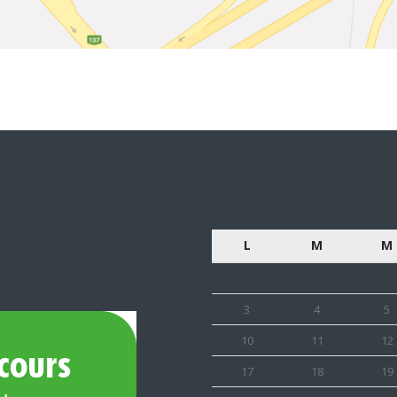
L
M
M
3
4
5
10
11
12
17
18
19