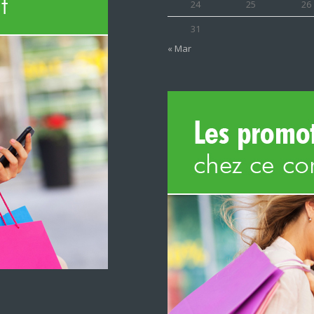
24
25
26
31
« Mar