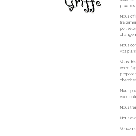
produits 
Nous offr
traitemen
poil selo
changeme
Nous con
vos plan
Vous dési
vermifugé
proposero
chercher
Nous pouv
vaccinati
Nous trai
Nous avon
Venez no