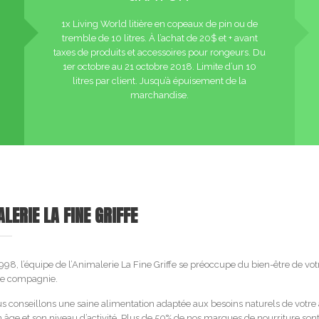
1x Living World litière en copeaux de pin ou de
tremble de 10 litres. À l’achat de 20$ et + avant
taxes de produits et accessoires pour rongeurs. Du
1er octobre au 21 octobre 2018. Limite d’un 10
litres par client. Jusqu’à épuisement de la
marchandise.
LERIE LA FINE GRIFFE
98, l’équipe de l’Animalerie La Fine Griffe se préoccupe du bien-être de vot
de compagnie.
s conseillons une saine alimentation adaptée aux besoins naturels de votre
 âge et son niveau d’activité. Plus de 50% de nos marques de nourriture son