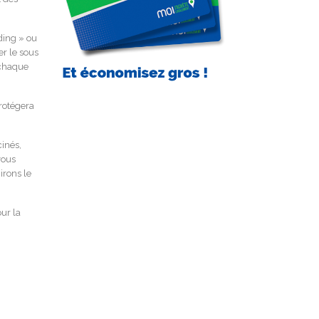
ding » ou
er le sous
 chaque
rotégera
cinés,
vous
irons le
ur la