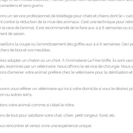
canadiens et sans grains.
ons un service professionnel de toilettage pour chats et chiens dont le « car
t contre la réduction de la mue des animaux. C’est une technique pour retir
n la race de l’animal. Il est recommandé de le faire aux 4 à 6 semaines ou à
nt de saison.
seillons la coupe ou l’arrondissement des griffes aux 4 à 6 semaines. Ceci p
chers de bois et vos meubles.
rez adopter un chaton ou un chiot. À l’Animalerie La Fine Griffe, ils sont vac
s, examinés par un vétérinaire. Nous offrons le service de chirurgie. Nous 
ns d’amener votre animal préféré chez le vétérinaire pour la stérilisation et 
.
ons vous référer un vétérinaire qui ira à votre domicile si vous le désirez po
on ou autres soins.
tons votre animal comme si c’était le nôtre.
s de tout pour satisfaire votre chat, chien, petit rongeur, furet, etc.
us rencontrer et venez vivre une expérience unique.