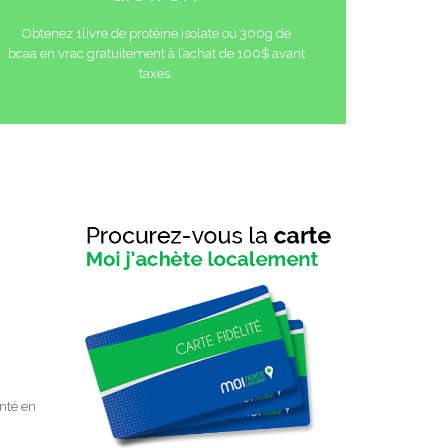
Obtenez 1livre de protéine isolate ou 300g de
bcaa en vrac gratuitement à l’achat de 100$ avant
taxes.
.
anté en