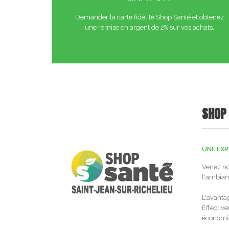
Demander la carte fidélité Shop Santé et obtenez
une remise en argent de 2% sur vos achats.
SHOP
UNE EXP
Venez nou
l'ambia
L'avanta
Effective
économi