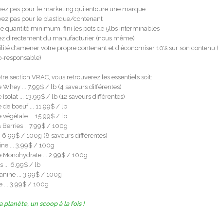
ez pas pour le marketing qui entoure une marque
ez pas pour le plastique/contenant
 quantité minimum, fini les pots de 5lbs interminables
ez directement du manufacturier (nous même)
ilité d'amener votre propre contenant et d'économiser 10% sur son contenu (
o-responsable)
re section VRAC, vous retrouverez les essentiels soit:
e Whey ... 7.99$ / lb (4 saveurs différentes)
 Isolat ... 13.99$ / lb (12 saveurs différentes)
e de boeuf ... 11.99$ / lb
e végétale ... 15.99$ / lb
& Berries … 7.99$ / 100g
. 6.99$ / 100g (8 saveurs différentes)
ne ... 3.99$ / 100g
ne Monohydrate ... 2.99$ / 100g
s ... 6.99$ / lb
anine ... 3.99$ / 100g
e ... 3.99$ / 100g
 planète, un scoop à la fois !