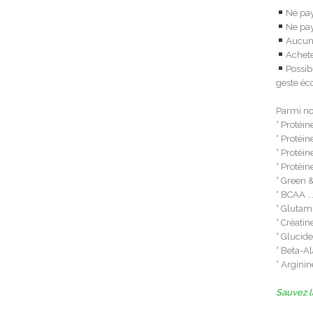
Ne pay
Ne pay
Aucune
Achet
Possib
geste éc
Parmi not
° Protéin
° Protéine
° Protéin
° Protéin
° Green 
° BCAA ..
° Glutami
° Créati
° Glucide
° Beta-Al
° Arginin
Sauvez la