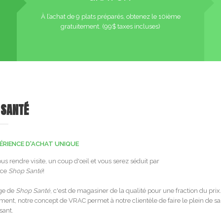
À l’achat de 9 plats préparés, obtenez le 10ième
gratuitement. (99$ taxes incluses)
 SANTÉ
ÉRIENCE D'ACHAT UNIQUE
s rendre visite, un coup d'œil et vous serez séduit par
nce
Shop Santé
!
ge de
Shop Santé
, c'est de magasiner de la qualité pour une fraction du prix
ment, notre concept de VRAC permet à notre clientèle de faire le plein de s
sant.