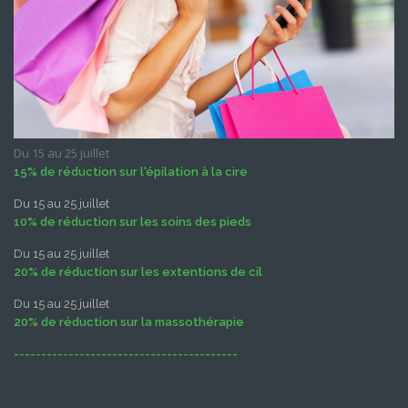
Du 15 au 25 juillet
15% de réduction sur l'épilation à la cire
Du 15 au 25 juillet
10% de réduction sur les soins des pieds
Du 15 au 25 juillet
20% de réduction sur les extentions de cil
Du 15 au 25 juillet
20% de réduction sur la massothérapie
-----------------------------------------