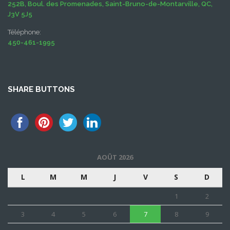
252B, Boul. des Promenades, Saint-Bruno-de-Montarville, QC,
J3V 5J5
Téléphone:
450-461-1995
SHARE BUTTONS
AOÛT 2026
L
M
M
J
V
S
D
1
2
3
4
5
6
7
8
9