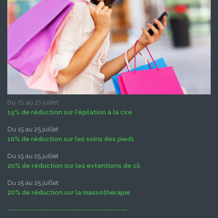
Du 15 au 25 juillet
15% de réduction sur l'épilation à la cire
Du 15 au 25 juillet
10% de réduction sur les soins des pieds
Du 15 au 25 juillet
20% de réduction sur les extentions de cil
Du 15 au 25 juillet
20% de réduction sur la massothérapie
-----------------------------------------