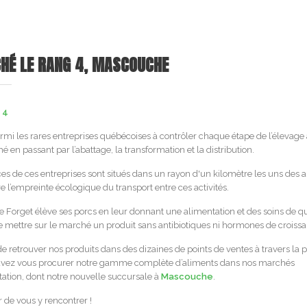
HÉ LE RANG 4, MASCOUCHE
 4
rmi les rares entreprises québécoises à contrôler chaque étape de l’élevage 
 en passant par l’abattage, la transformation et la distribution.
ces de ces entreprises sont situés dans un rayon d'un kilomètre les uns des a
e l’empreinte écologique du transport entre ces activités.
e Forget élève ses porcs en leur donnant une alimentation et des soins de qu
de mettre sur le marché un produit sans antibiotiques ni hormones de croissa
e retrouver nos produits dans des dizaines de points de ventes à travers la p
vez vous procurer notre gamme complète d’aliments dans nos marchés
tation, dont notre nouvelle succursale à
Mascouche
.
r de vous y rencontrer !