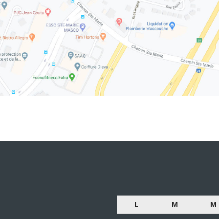
L
M
M