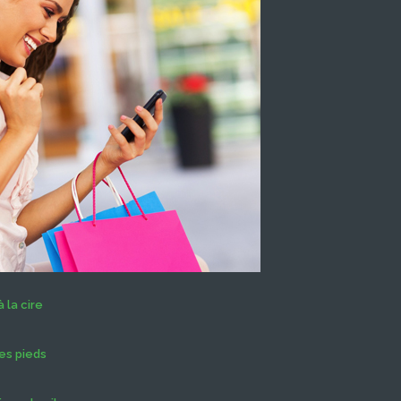
 la cire
es pieds