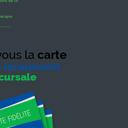
ons de cil
hérapie
-------