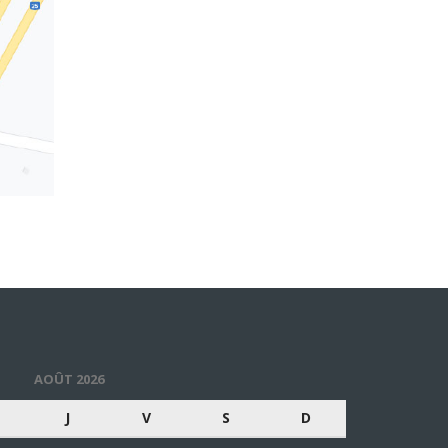
AOÛT 2026
J
V
S
D