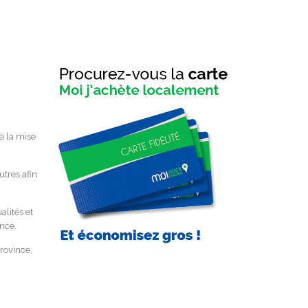
à la mise
utres afin
alités et
nce.
rovince,