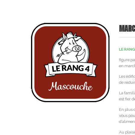
MARC
LE RANG
figure pa
en marché
Les édifi
de réduir
La famill
est fier 
En plus d
vous pou
d’alimen
Au plaisi