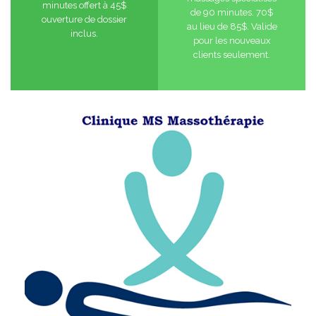
minutes offert à 45$
de 90 minutes. 70$
ouverture de dossier
au lieu de 85$. Valide
inclus.
pour les nouveaux
clients seulement.