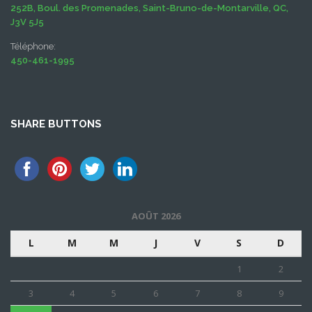
252B, Boul. des Promenades, Saint-Bruno-de-Montarville, QC,
J3V 5J5
Téléphone:
450-461-1995
SHARE BUTTONS
AOÛT 2026
L
M
M
J
V
S
D
1
2
3
4
5
6
7
8
9