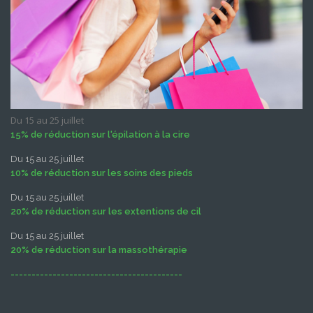
Du 15 au 25 juillet
15% de réduction sur l'épilation à la cire
Du 15 au 25 juillet
10% de réduction sur les soins des pieds
Du 15 au 25 juillet
20% de réduction sur les extentions de cil
Du 15 au 25 juillet
20% de réduction sur la massothérapie
-----------------------------------------