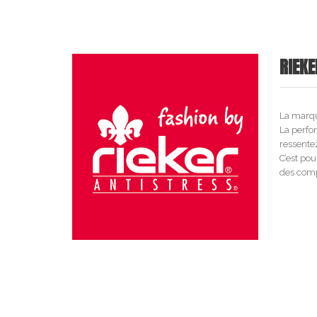
RIEKE
La marq
La perfo
ressentez
C’est po
des compo