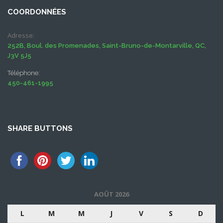
COORDONNÉES
Adresse:
252B, Boul. des Promenades, Saint-Bruno-de-Montarville, QC,
J3V 5J5
Téléphone:
450-461-1995
SHARE BUTTONS
AOÛT 2026
L
M
M
J
V
S
D