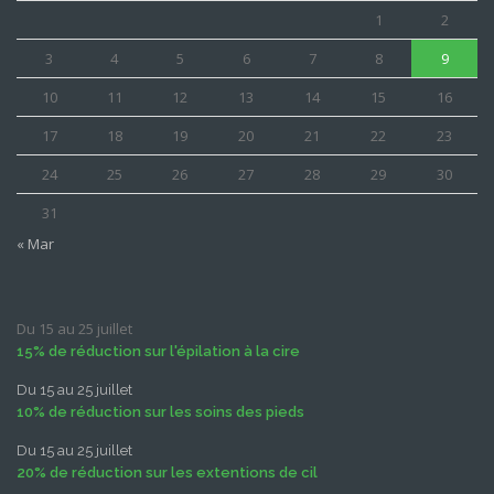
1
2
3
4
5
6
7
8
9
10
11
12
13
14
15
16
17
18
19
20
21
22
23
24
25
26
27
28
29
30
31
« Mar
Du 15 au 25 juillet
15% de réduction sur l'épilation à la cire
Du 15 au 25 juillet
10% de réduction sur les soins des pieds
Du 15 au 25 juillet
20% de réduction sur les extentions de cil