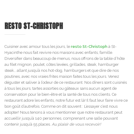
RESTO ST-CHRISTOPH
Cuisiner avec amour tous les jours, le
resto St-Christoph
à St-
Hyacinthe nous fait revivre nos maisons avec enfants, famille.
Diversifier dans beaucoup de menus, nous offrons de la table d’hôte
au filet mignon, poulet, côtes levées, grillades, steak, hamburger
steak… allant jusqu’à nos hot-dog, hamburgers et que dire de nos
poutines, avec nos vraies frites maison faites tous les jours. Venez
déguster et saliver à l’odeur de ce restaurant. Nos dîners sont cuisinés
à tous les jours, tartes assorties ou gâteaux sans aucun agent de
conservation pour le bien-être et la santé de tous nos clients. Ce
restaurant adore les enfants, notre futur est là! Il faut leur faire vivre ce
bon goût d’autrefois. Comme on dit souvent : L’essayer c’est nous
adopter! Nous tenons à vous mentionner que notre restaurant peut
accueillir jusqu’à 140 personnes, comprenant une salle pouvant
contenir jusqu’à 55 places.
Au plaisir de vous recevoir!