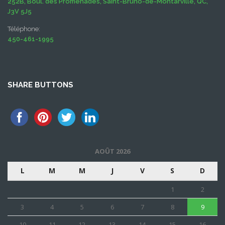
252B, Boul. des Promenades, Saint-Bruno-de-Montarville, QC,
J3V 5J5
Téléphone:
450-461-1995
SHARE BUTTONS
AOÛT 2026
L
M
M
J
V
S
D
1
2
3
4
5
6
7
8
9
10
11
12
13
14
15
16