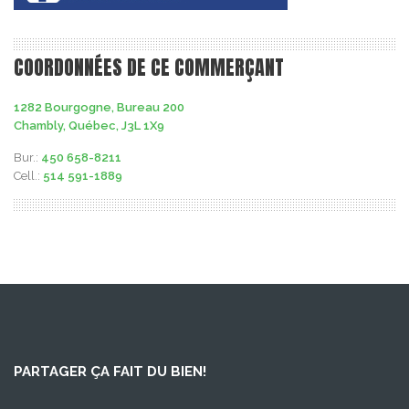
COORDONNÉES DE CE COMMERÇANT
1282 Bourgogne, Bureau 200
Chambly, Québec, J3L 1X9
Bur.:
450 658-8211
Cell.:
514 591-1889
PARTAGER ÇA FAIT DU BIEN!