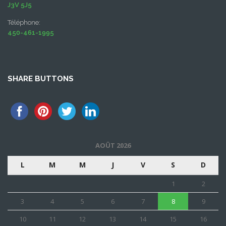
J3V 5J5
Téléphone:
450-461-1995
SHARE BUTTONS
AOÛT 2026
L
M
M
J
V
S
D
1
2
3
4
5
6
7
8
9
10
11
12
13
14
15
16