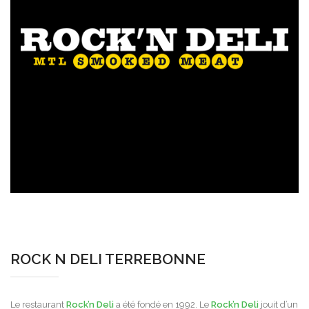
ROCK N DELI TERREBONNE
Le restaurant
Rock’n Deli
a été fondé en 1992. Le
Rock’n Deli
jouit d’un