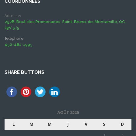
COORDONNÉES
Adresse:
252B, Boul. des Promenades, Saint-Bruno-de-Montarville, QC,
J3V 5J5
Téléphone:
450-461-1995
SHARE BUTTONS
AOÛT 2026
L
M
M
J
V
S
D
1
2