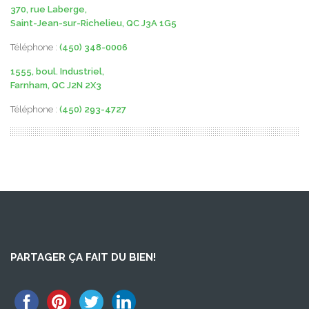
370, rue Laberge,
Saint-Jean-sur-Richelieu, QC J3A 1G5
Téléphone :
(450) 348-0006
1555, boul. Industriel,
Farnham, QC J2N 2X3
Téléphone :
(450) 293-4727
PARTAGER ÇA FAIT DU BIEN!